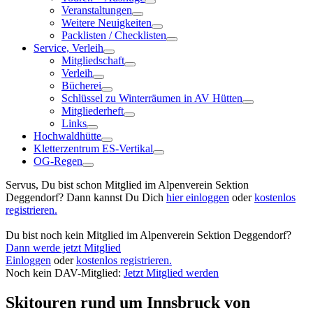
Veranstaltungen
Weitere Neuigkeiten
Packlisten / Checklisten
Service, Verleih
Mitgliedschaft
Verleih
Bücherei
Schlüssel zu Winterräumen in AV Hütten
Mitgliederheft
Links
Hochwaldhütte
Kletterzentrum ES-Vertikal
OG-Regen
Servus, Du bist schon Mitglied im Alpenverein Sektion
Deggendorf? Dann kannst Du Dich
hier einloggen
oder
kostenlos
registrieren.
Du bist noch kein Mitglied im Alpenverein Sektion Deggendorf?
Dann werde jetzt Mitglied
Einloggen
oder
kostenlos registrieren.
Noch kein DAV-Mitglied:
Jetzt Mitglied werden
Skitouren rund um Innsbruck
von