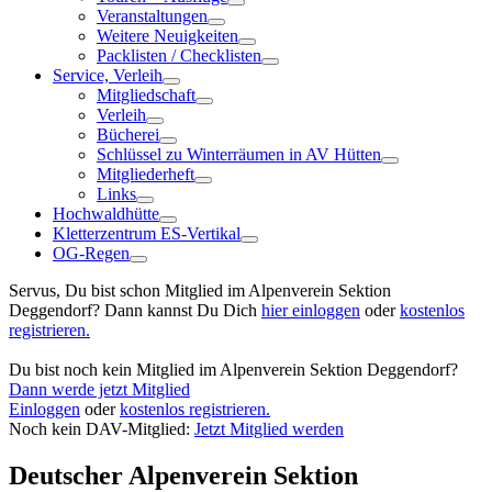
Veranstaltungen
Weitere Neuigkeiten
Packlisten / Checklisten
Service, Verleih
Mitgliedschaft
Verleih
Bücherei
Schlüssel zu Winterräumen in AV Hütten
Mitgliederheft
Links
Hochwaldhütte
Kletterzentrum ES-Vertikal
OG-Regen
Servus, Du bist schon Mitglied im Alpenverein Sektion
Deggendorf? Dann kannst Du Dich
hier einloggen
oder
kostenlos
registrieren.
Du bist noch kein Mitglied im Alpenverein Sektion Deggendorf?
Dann werde jetzt Mitglied
Einloggen
oder
kostenlos registrieren.
Noch kein DAV-Mitglied:
Jetzt Mitglied werden
Deutscher Alpenverein Sektion