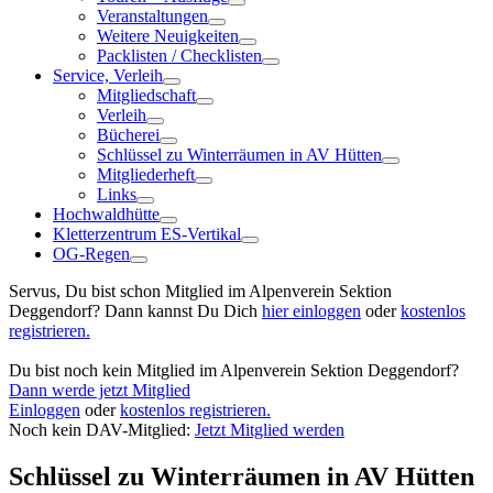
Veranstaltungen
Weitere Neuigkeiten
Packlisten / Checklisten
Service, Verleih
Mitgliedschaft
Verleih
Bücherei
Schlüssel zu Winterräumen in AV Hütten
Mitgliederheft
Links
Hochwaldhütte
Kletterzentrum ES-Vertikal
OG-Regen
Servus, Du bist schon Mitglied im Alpenverein Sektion
Deggendorf? Dann kannst Du Dich
hier einloggen
oder
kostenlos
registrieren.
Du bist noch kein Mitglied im Alpenverein Sektion Deggendorf?
Dann werde jetzt Mitglied
Einloggen
oder
kostenlos registrieren.
Noch kein DAV-Mitglied:
Jetzt Mitglied werden
Schlüssel zu Winterräumen in AV Hütten