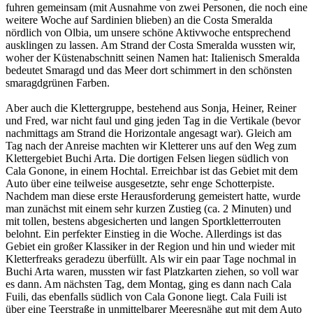
fuhren gemeinsam (mit Ausnahme von zwei Personen, die noch eine
weitere Woche auf Sardinien blieben) an die Costa Smeralda
nördlich von Olbia, um unsere schöne Aktivwoche entsprechend
ausklingen zu lassen. Am Strand der Costa Smeralda wussten wir,
woher der Küstenabschnitt seinen Namen hat: Italienisch Smeralda
bedeutet Smaragd und das Meer dort schimmert in den schönsten
smaragdgrünen Farben.
Aber auch die Klettergruppe, bestehend aus Sonja, Heiner, Reiner
und Fred, war nicht faul und ging jeden Tag in die Vertikale (bevor
nachmittags am Strand die Horizontale angesagt war). Gleich am
Tag nach der Anreise machten wir Kletterer uns auf den Weg zum
Klettergebiet Buchi Arta. Die dortigen Felsen liegen südlich von
Cala Gonone, in einem Hochtal. Erreichbar ist das Gebiet mit dem
Auto über eine teilweise ausgesetzte, sehr enge Schotterpiste.
Nachdem man diese erste Herausforderung gemeistert hatte, wurde
man zunächst mit einem sehr kurzen Zustieg (ca. 2 Minuten) und
mit tollen, bestens abgesicherten und langen Sportkletterrouten
belohnt. Ein perfekter Einstieg in die Woche. Allerdings ist das
Gebiet ein großer Klassiker in der Region und hin und wieder mit
Kletterfreaks geradezu überfüllt. Als wir ein paar Tage nochmal in
Buchi Arta waren, mussten wir fast Platzkarten ziehen, so voll war
es dann. Am nächsten Tag, dem Montag, ging es dann nach Cala
Fuili, das ebenfalls südlich von Cala Gonone liegt. Cala Fuili ist
über eine Teerstraße in unmittelbarer Meeresnähe gut mit dem Auto