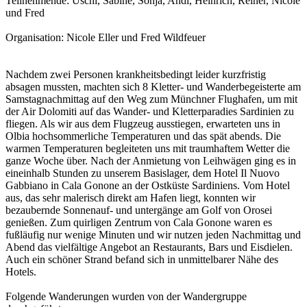
Teilnehmende: Uschi, Sabine, Sonja, Andi, Heinrich, Reiner, Nicole
und Fred
Organisation: Nicole Eller und Fred Wildfeuer
Nachdem zwei Personen krankheitsbedingt leider kurzfristig
absagen mussten, machten sich 8 Kletter- und Wanderbegeisterte am
Samstagnachmittag auf den Weg zum Münchner Flughafen, um mit
der Air Dolomiti auf das Wander- und Kletterparadies Sardinien zu
fliegen. Als wir aus dem Flugzeug ausstiegen, erwarteten uns in
Olbia hochsommerliche Temperaturen und das spät abends. Die
warmen Temperaturen begleiteten uns mit traumhaftem Wetter die
ganze Woche über. Nach der Anmietung von Leihwägen ging es in
eineinhalb Stunden zu unserem Basislager, dem Hotel Il Nuovo
Gabbiano in Cala Gonone an der Ostküste Sardiniens. Vom Hotel
aus, das sehr malerisch direkt am Hafen liegt, konnten wir
bezaubernde Sonnenauf- und untergänge am Golf von Orosei
genießen. Zum quirligen Zentrum von Cala Gonone waren es
fußläufig nur wenige Minuten und wir nutzen jeden Nachmittag und
Abend das vielfältige Angebot an Restaurants, Bars und Eisdielen.
Auch ein schöner Strand befand sich in unmittelbarer Nähe des
Hotels.
Folgende Wanderungen wurden von der Wandergruppe