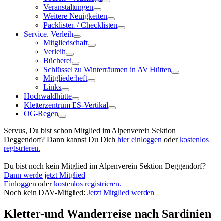
Veranstaltungen
Weitere Neuigkeiten
Packlisten / Checklisten
Service, Verleih
Mitgliedschaft
Verleih
Bücherei
Schlüssel zu Winterräumen in AV Hütten
Mitgliederheft
Links
Hochwaldhütte
Kletterzentrum ES-Vertikal
OG-Regen
Servus, Du bist schon Mitglied im Alpenverein Sektion
Deggendorf? Dann kannst Du Dich
hier einloggen
oder
kostenlos
registrieren.
Du bist noch kein Mitglied im Alpenverein Sektion Deggendorf?
Dann werde jetzt Mitglied
Einloggen
oder
kostenlos registrieren.
Noch kein DAV-Mitglied:
Jetzt Mitglied werden
Kletter-und Wanderreise nach Sardinien