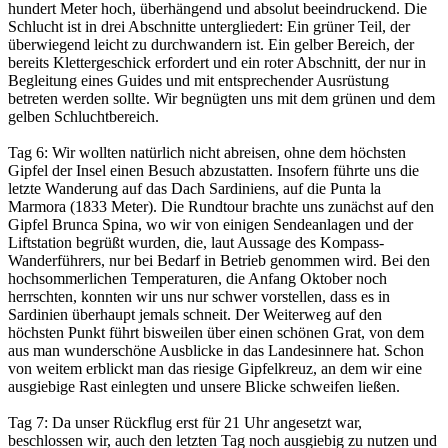
hundert Meter hoch, überhängend und absolut beeindruckend. Die
Schlucht ist in drei Abschnitte untergliedert: Ein grüner Teil, der
überwiegend leicht zu durchwandern ist. Ein gelber Bereich, der
bereits Klettergeschick erfordert und ein roter Abschnitt, der nur in
Begleitung eines Guides und mit entsprechender Ausrüstung
betreten werden sollte. Wir begnügten uns mit dem grünen und dem
gelben Schluchtbereich.
Tag 6: Wir wollten natürlich nicht abreisen, ohne dem höchsten
Gipfel der Insel einen Besuch abzustatten. Insofern führte uns die
letzte Wanderung auf das Dach Sardiniens, auf die Punta la
Marmora (1833 Meter). Die Rundtour brachte uns zunächst auf den
Gipfel Brunca Spina, wo wir von einigen Sendeanlagen und der
Liftstation begrüßt wurden, die, laut Aussage des Kompass-
Wanderführers, nur bei Bedarf in Betrieb genommen wird. Bei den
hochsommerlichen Temperaturen, die Anfang Oktober noch
herrschten, konnten wir uns nur schwer vorstellen, dass es in
Sardinien überhaupt jemals schneit. Der Weiterweg auf den
höchsten Punkt führt bisweilen über einen schönen Grat, von dem
aus man wunderschöne Ausblicke in das Landesinnere hat. Schon
von weitem erblickt man das riesige Gipfelkreuz, an dem wir eine
ausgiebige Rast einlegten und unsere Blicke schweifen ließen.
Tag 7: Da unser Rückflug erst für 21 Uhr angesetzt war,
beschlossen wir, auch den letzten Tag noch ausgiebig zu nutzen und