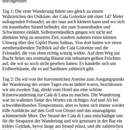
durchgeführt:
Tag 1: Die erste Wanderung führte uns gleich zu einem
Wahrzeichen der Ostküste, der Cala Goloritze mit einer 147 Meter
aufragenden Felsnadel, an der man auch klettern kann und wo sich
ein traumhafter Strand befindet, der zum Sonnenbaden und
Schwimmen einlädt. Selbstverständlich gingen wir nicht auf
direktem Weg zu unserem Ziel, sondern nahmen einen kleinen
Umweg über den Gipfel Punta Salinas. Von dort hatten wir einen
atemberaubenden Tiefblick auf die Cala Goloritze und die
Felsnadel, die von oben richtig winzig wirkte. Auf dem Weg zur
Bucht fielen uns erstmalig Bäume mit seltsamen gelben Früchten
auf, die wir so noch nicht gesehen hatten: Es handelte sich um
Erdbeerbäume, die es auf Sardinien zahlreich gibt.
Tag 2: Da wir von der kurvenreichen Anreise zum Ausgangspunkt
der Wanderung des ersten Tages etwas lädiert waren, beschlossen
wir am zweiten Tag, direkt vom Hotel aus eine schöne
Küstenwanderung zur Cala di Luna zu machen. Die Wanderung
war im wahrsten Sinne des Wortes ein richtiges Auf und Ab bei
schweißtreibenden Temperaturen, aber es boten sich immer wieder
tolle Ausblicke auf den Golf von Orosei und das smaragdgrün
schimmernde Meer. Der Strand der Cala di Luna entschädigte uns
für die Strapazen der Wanderung und wir genossen in der Bar ein
kühles Getränk, bevor lange am Strand relaxt, und die zahlreichen