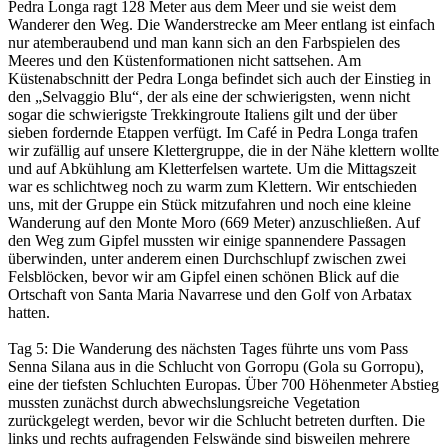
Pedra Longa ragt 128 Meter aus dem Meer und sie weist dem
Wanderer den Weg. Die Wanderstrecke am Meer entlang ist einfach
nur atemberaubend und man kann sich an den Farbspielen des
Meeres und den Küstenformationen nicht sattsehen. Am
Küstenabschnitt der Pedra Longa befindet sich auch der Einstieg in
den „Selvaggio Blu“, der als eine der schwierigsten, wenn nicht
sogar die schwierigste Trekkingroute Italiens gilt und der über
sieben fordernde Etappen verfügt. Im Café in Pedra Longa trafen
wir zufällig auf unsere Klettergruppe, die in der Nähe klettern wollte
und auf Abkühlung am Kletterfelsen wartete. Um die Mittagszeit
war es schlichtweg noch zu warm zum Klettern. Wir entschieden
uns, mit der Gruppe ein Stück mitzufahren und noch eine kleine
Wanderung auf den Monte Moro (669 Meter) anzuschließen. Auf
den Weg zum Gipfel mussten wir einige spannendere Passagen
überwinden, unter anderem einen Durchschlupf zwischen zwei
Felsblöcken, bevor wir am Gipfel einen schönen Blick auf die
Ortschaft von Santa Maria Navarrese und den Golf von Arbatax
hatten.
Tag 5: Die Wanderung des nächsten Tages führte uns vom Pass
Senna Silana aus in die Schlucht von Gorropu (Gola su Gorropu),
eine der tiefsten Schluchten Europas. Über 700 Höhenmeter Abstieg
mussten zunächst durch abwechslungsreiche Vegetation
zurückgelegt werden, bevor wir die Schlucht betreten durften. Die
links und rechts aufragenden Felswände sind bisweilen mehrere