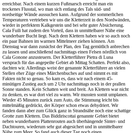
erreichbar. Nach einem kurzen Fußmarsch erreicht man ein
trockenes Flusstal, wo man sich entlang des Tals süd- und
nordseitige Wände aussuchen kann. Aufgrund der sommerlichen
Temperaturen vertrieben wir uns die Kletterzeit in den Nordwänden,
wieder in perfektem Kalkgestein und bei sehr guter Absicherung.
Cala Fuili hat zudem den Vorteil, dass in unmittelbarer Nähe eine
wunderbare Bucht liegt. Nach dem Klettern haben wir so auch noch
ein paar Bahnen im warmen Mittelmeer ziehen können. Am
Dienstag war dann zunächst der Plan, den Tag gemütlich anbrechen
zu lassen und anschließend nachmittags einen Felsen nördlich von
Cala Gonone anzusteuern. Der Kletterführer Pietra di Luna
versprach für das angepeilte Gebiet ab Mittag Schatten. Perfekt also,
dachten wir. Allerdings weist der genannte Kletterführer an vielen
Stellen eher Züge eines Märchenbuches auf und nimmt es mit
Fakten nicht so genau. So kam es, dass wir nach einem 45-
minütigen Zustieg auch um 2 Uhr nachmittags noch in der prallen
Sonne standen. Kein Schatten weit und breit. An Klettern war nicht
zu denken, es war dort viel zu warm. Wir mussten somit umplanen.
Wieder 45 Minuten zurück zum Auto, die Stimmung leicht bis
mittelmäßig gedrückt, der Körper schon etwas dehydriert. Wir
fanden dann aber zum Glück ganz in Strandnähe noch eine schattige
Grotte zum Klettern. Das Biddiriscottai genannte Gebiet bietet
neben wunderbaren Plattenrouten auch überhängende Sinter- und
Dachtouren, wiederum sehr gut abgesichert und in unmittelbarer
Nähe zum Meer. So fand auch dieser Tag noch einen