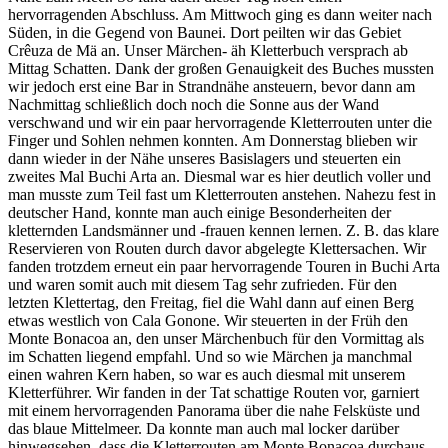
hervorragenden Abschluss. Am Mittwoch ging es dann weiter nach
Süden, in die Gegend von Baunei. Dort peilten wir das Gebiet
Crêuza de Mä an. Unser Märchen- äh Kletterbuch versprach ab
Mittag Schatten. Dank der großen Genauigkeit des Buches mussten
wir jedoch erst eine Bar in Strandnähe ansteuern, bevor dann am
Nachmittag schließlich doch noch die Sonne aus der Wand
verschwand und wir ein paar hervorragende Kletterrouten unter die
Finger und Sohlen nehmen konnten. Am Donnerstag blieben wir
dann wieder in der Nähe unseres Basislagers und steuerten ein
zweites Mal Buchi Arta an. Diesmal war es hier deutlich voller und
man musste zum Teil fast um Kletterrouten anstehen. Nahezu fest in
deutscher Hand, konnte man auch einige Besonderheiten der
kletternden Landsmänner und -frauen kennen lernen. Z. B. das klare
Reservieren von Routen durch davor abgelegte Klettersachen. Wir
fanden trotzdem erneut ein paar hervorragende Touren in Buchi Arta
und waren somit auch mit diesem Tag sehr zufrieden. Für den
letzten Klettertag, den Freitag, fiel die Wahl dann auf einen Berg
etwas westlich von Cala Gonone. Wir steuerten in der Früh den
Monte Bonacoa an, den unser Märchenbuch für den Vormittag als
im Schatten liegend empfahl. Und so wie Märchen ja manchmal
einen wahren Kern haben, so war es auch diesmal mit unserem
Kletterführer. Wir fanden in der Tat schattige Routen vor, garniert
mit einem hervorragenden Panorama über die nahe Felsküste und
das blaue Mittelmeer. Da konnte man auch mal locker darüber
hinwegsehen, dass die Kletterrouten am Monte Bonacoa durchaus