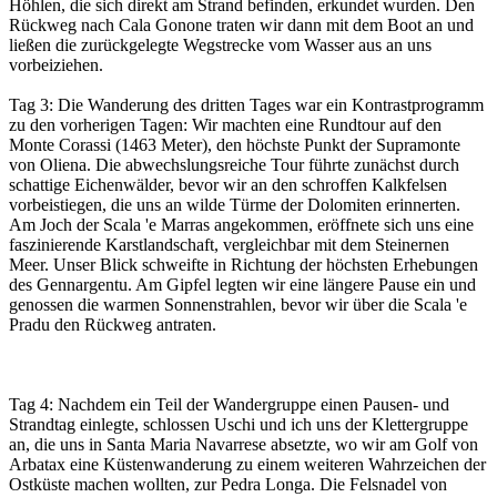
Höhlen, die sich direkt am Strand befinden, erkundet wurden. Den
Rückweg nach Cala Gonone traten wir dann mit dem Boot an und
ließen die zurückgelegte Wegstrecke vom Wasser aus an uns
vorbeiziehen.
Tag 3: Die Wanderung des dritten Tages war ein Kontrastprogramm
zu den vorherigen Tagen: Wir machten eine Rundtour auf den
Monte Corassi (1463 Meter), den höchste Punkt der Supramonte
von Oliena. Die abwechslungsreiche Tour führte zunächst durch
schattige Eichenwälder, bevor wir an den schroffen Kalkfelsen
vorbeistiegen, die uns an wilde Türme der Dolomiten erinnerten.
Am Joch der Scala 'e Marras angekommen, eröffnete sich uns eine
faszinierende Karstlandschaft, vergleichbar mit dem Steinernen
Meer. Unser Blick schweifte in Richtung der höchsten Erhebungen
des Gennargentu. Am Gipfel legten wir eine längere Pause ein und
genossen die warmen Sonnenstrahlen, bevor wir über die Scala 'e
Pradu den Rückweg antraten.
Tag 4: Nachdem ein Teil der Wandergruppe einen Pausen- und
Strandtag einlegte, schlossen Uschi und ich uns der Klettergruppe
an, die uns in Santa Maria Navarrese absetzte, wo wir am Golf von
Arbatax eine Küstenwanderung zu einem weiteren Wahrzeichen der
Ostküste machen wollten, zur Pedra Longa. Die Felsnadel von