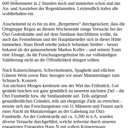
600 Höhenmeter in 2 Stunden hoch und trainierten schon mal das
An- und Ausziehen der Regenklamotten. Letztendlich trafen alle
wohlbehalten ein.
Anscheinend ist es bis zu den „Bergrettern“ durchgesickert, dass die
Ortsgruppe Regen an diesem Wochenende einige Versuche bei der
Ötzi Gedenkstätte und auf dem Similaun durchführen wollte, da
auch das Fernsehteam und der Hauptdarsteller sich in dieser Hütte
tummelten. Hans Bredl erteilte jedoch Sebastian Ströbel – besser
bekannt als der gutaussehende Markus Kofler – und seinem Team
eine Absage, da die Forschungsergebnisse bis zur vollständigen
Validierung nicht an die Öffentlichkeit dringen sollten.
Nach Kaiserschmarrn, Schweinsbraten, Spaghetti und etlichen
Gläsern Wein sowie Bier, bezogen wir unser Matratzenlager zum
Schnarch- Konzert.
Am nächsten Morgen kredenzte uns der Wirt das Frühstück. Gut
gestärkt brachen wir ganz gemütlich zu unserem nächsten Ziel – die
Ötzi Fundstelle bzw. die Similaunhütte auf. Teils aufgrund
gesundheitlichen Gründen, teils um ehrgeizige Ziele zu erreichen -
trennte sich das Forschungsteam von 11 Männern und Frauen nach
einer Nacht im Matratzenlager an der Gabelung zur Ötzi-
Fundstelle. An der Gedenkstelle auf ca. 3.200 m ü.A. wurden
diverse Versuche durchgeführt, welche teilweise durch unseren
engagierten Fotografen Hans N mit vollem Körpereinsatz