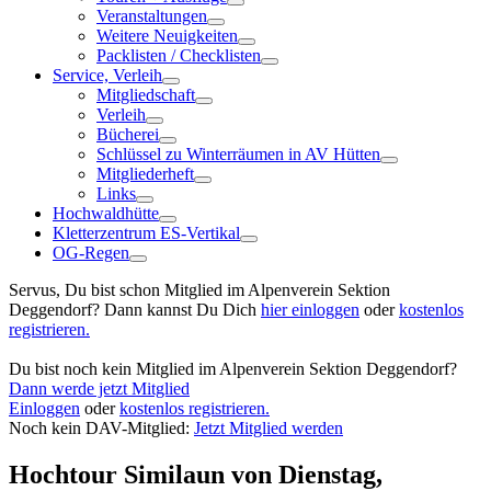
Veranstaltungen
Weitere Neuigkeiten
Packlisten / Checklisten
Service, Verleih
Mitgliedschaft
Verleih
Bücherei
Schlüssel zu Winterräumen in AV Hütten
Mitgliederheft
Links
Hochwaldhütte
Kletterzentrum ES-Vertikal
OG-Regen
Servus, Du bist schon Mitglied im Alpenverein Sektion
Deggendorf? Dann kannst Du Dich
hier einloggen
oder
kostenlos
registrieren.
Du bist noch kein Mitglied im Alpenverein Sektion Deggendorf?
Dann werde jetzt Mitglied
Einloggen
oder
kostenlos registrieren.
Noch kein DAV-Mitglied:
Jetzt Mitglied werden
Hochtour Similaun
von Dienstag,