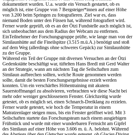
dokumentiert wurden. U.a. wurde ein Versuch gestartet, ob es
möglich ist, eine Gruppe von 7 Bergsteiger*innen auf einer Höhe
von 3.200 beim Springen zu fotografieren. Ziel war es, dass
niemand Boden unter den Füssen hat, während fotografiert wird.
Ferner wurde geprüft, ob es an der Ötzi Fundstelle auch möglich ist,
sich unbeobachtet aus dem Radius der Webcam zu entfernen.
EinTeilnehmer der Forschungsgruppe prüfte, wie lange man von der
Similaunhütte auf die Fineilspitze (3.515 m.ü.A.) benötigt und stoß
auf dem Weg (allerdings ohne schweres Gepäck) zur Similaunhütte
zu der Gruppe.
Während ein Teil der Gruppe mit diversen Versuchen an der Ötzi
Gedenkstätte beschäftigt war, tüftelten Hans Bredl mit Gerd Walter
an der Strategie, wann am nächsten Tag die Seilschaften zum
Similaun aufbrechen sollten, welche Route genommen werden
sollte, damit die besten Forschungsergebnisse erzielt werden
konnten. Um ein verschärftes Höhentraining mit akutem
Sauerstoffmangel zu absolvieren, verbrachten wir diese Nacht bei
mehr oder weniger geschlossenem Fenster. Gleichzeitig wurde
getestet, ob es möglich sei, einen Schnarch-Dreiklang zu erzielen.
Ferner wurde getestet, wie hoch die Temperatur in einem
Matratzenlager steigen muss, bis ein Fenster geöffnet wird. Mit 3
Seilschaften startete das Forschungsteam nach einem ausgiebigen
Frühstück und wurde mit einer wunderbaren Fernsicht am Gipfel
des Simliaun auf einer Höhe von 3.606 m. ü. A. belohnt. Während
des Abstiegs über den Gletscher wurde getestet, ob Glacier-Diving