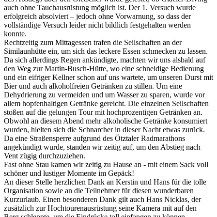
auch ohne Tauchausrüstung möglich ist. Der 1. Versuch wurde
erfolgreich absolviert – jedoch ohne Vorwarnung, so dass der
vollständige Versuch leider nicht bildlich festgehalten werden
konnte.
Rechtzeitig zum Mittagessen trafen die Seilschaften an der
Similaunhütte ein, um sich das leckere Essen schmecken zu lassen.
Da sich allerdings Regen ankündigte, machten wir uns alsbald auf
den Weg zur Martin-Busch-Hütte, wo eine schneidige Bedienung
und ein eifriger Kellner schon auf uns wartete, um unseren Durst mit
Bier und auch alkoholfreien Getränken zu stillen. Um eine
Dehydrierung zu vermeiden und um Wasser zu sparen, wurde vor
allem hopfenhaltigen Getränke gereicht. Die einzelnen Seilschaften
stoßen auf die gelungen Tour mit hochprozentigen Getränken an.
Obwohl an diesem Abend mehr alkoholische Getränke konsumiert
wurden, hielten sich die Schnarcher in dieser Nacht etwas zurück.
Da eine Straßensperre aufgrund des Ötztaler Radmarathons
angekündigt wurde, standen wir zeitig auf, um den Abstieg nach
Vent zügig durchzuziehen.
Fast ohne Stau kamen wir zeitig zu Hause an - mit einem Sack voll
schöner und lustiger Momente im Gepäck!
An dieser Stelle herzlichen Dank an Kerstin und Hans für die tolle
Organisation sowie an die Teilnehmer für diesen wunderbaren
Kurzurlaub. Einen besonderen Dank gilt auch Hans Nicklas, der
zusätzlich zur Hochtourenausrüstung seine Kamera mit auf den
Berg schleppte, um die Eindrücke toll einfangen zu können.