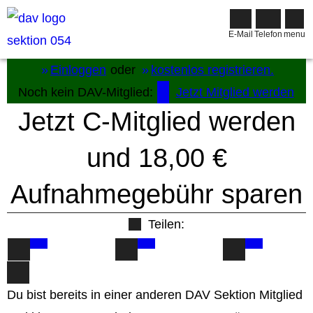
E-Mail
Telefon
menu
Einloggen
oder
kostenlos registrieren.
Noch kein DAV-Mitglied:
Jetzt Mitglied werden
Jetzt C-Mitglied werden
und 18,00 €
Aufnahmegebühr sparen
Teilen:
Du bist bereits in einer anderen DAV Sektion Mitglied