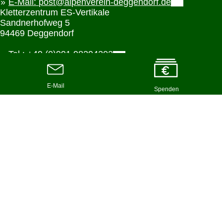
E-Mail: post@alpenverein-deggendorf.de
Kletterzentrum ES-Vertikale
Sandnerhofweg 5
94469 Deggendorf
Tel.: +49 (0)991 98294202
E-Mail: kontakt@esvertikal.de
Hochwaldhütte
Greisinger Hochwald 4
94469 Deggendorf
Hütten-Tel: +49 (0)9920 180997
Interessante Links:
Mein Alpenverein
DAV-Shop
Alpiner Sicherheitsservice ASS
Weitere Links
© 2026 Sektion Deggendorf des Deutschen Alpenvereins e.V.,
Sandnerhofweg 5, 94469 Deggendorf