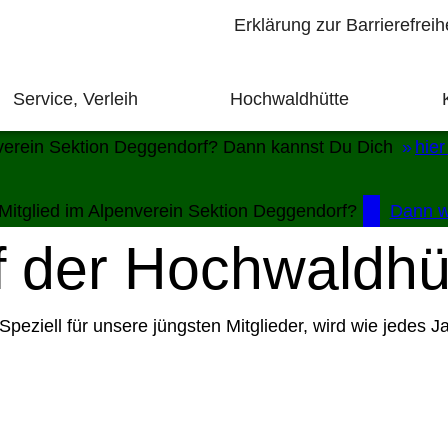
Erklärung zur Barrierefreih
Service, Verleih
Hochwaldhütte
enverein Sektion Deggendorf? Dann kannst Du Dich
hier
 Mitglied im Alpenverein Sektion Deggendorf?
Dann we
uf der Hochwaldhü
Speziell für unsere jüngsten Mitglieder, wird wie jedes J