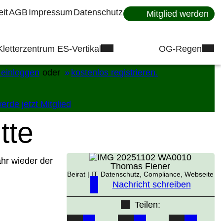
eit
AGB
Impressum
Datenschutz
Mitglied werden
Kletterzentrum ES-Vertikal
OG-Regen
 einloggen
oder
kostenlos registrieren.
rde jetzt Mitglied
tte
ahr wieder der
Thomas Fiener
Beirat | IT, Datenschutz, Compliance, Webseite
Nachricht schreiben
Teilen: